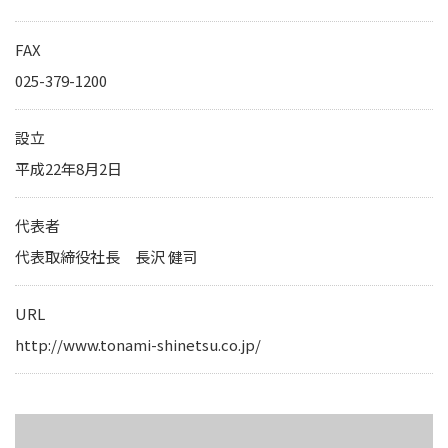
IRカレンダー
サステナビリティレポート
FAX
TCFD提言に基づく情報開
025-379-1200
電子公告
設立
平成22年8月2日
純粋持株会社
物流事業子会社
代表者
関連事業子会社
代表取締役社長 長沢 健司
関連会社
URL
海外現地法人
http://www.tonami-shinetsu.co.jp/