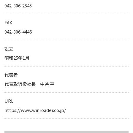
IRカレンダー
042-306-2545
サステナビリティレポート
TCFD提言に基づく情報開
FAX
042-306-4446
電子公告
設立
純粋持株会社
昭和25年1月
物流事業子会社
代表者
関連事業子会社
代表取締役社長 中谷 亨
関連会社
海外現地法人
URL
https://www.winroader.co.jp/